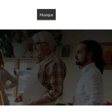
térature & Scène
Musique
Sculpture & Peinture