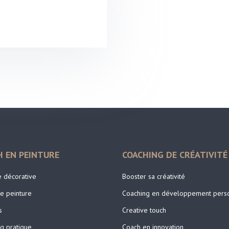
H EN PEINTURE
COACHING DE CRÉATIVITÉ
e décorative
Booster sa créativité
e peinture
Coaching en développement pers
s
Creative touch
g pratique
Coach en innovation