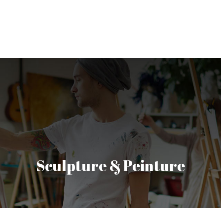
les Arts
Architecture
Cinéma/ Médias/ BD
Lit
Sculpture & Peinture