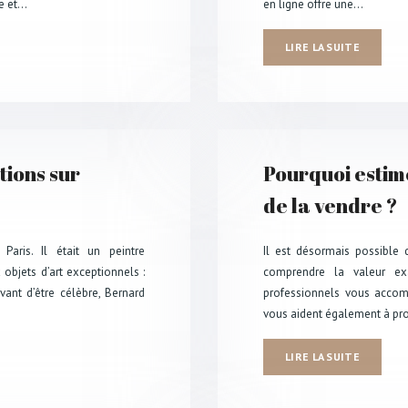
le et…
en ligne offre une…
LIRE LA SUITE
tions sur
Pourquoi estim
de la vendre ?
aris. Il était un peintre
Il est désormais possible d
 objets d’art exceptionnels :
comprendre la valeur ex
vant d’être célèbre, Bernard
professionnels vous accomp
vous aident également à pro
LIRE LA SUITE