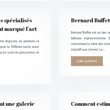
s spécialisés
Bernard Buffet 
nt marqué l’art
Bernard Buffet est un des rar
tableau expressionniste.
ent disposés, en peinture, la
concernant la série des clow
puis le XVIIème siècle, tracé
maladif aux clowns. La…
qui en sont les précurseurs et
LIRE LA SUITE
t une galerie
Comment estime