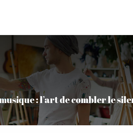
les Arts
Architecture
Cinéma/ Médias/ BD
Lit
musique : l’art de combler le sil