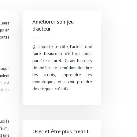
Améliorer son jeu
lleure
d’acteur
mps en
toutes
Qu’importe le rôle, l’acteur doit
faire beaucoup d’efforts pour
paraître naturel. Durant le cours
de théâtre, le comédien doit lire
usique
les scripts, apprendre les
aident
monologues et savoir prendre
nt est
des risques créatifs.
 dans
uoi la
é, mi,
Oser et être plus créatif
st une