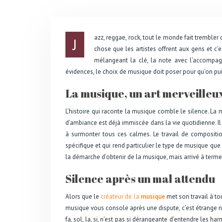
azz, reggae, rock, tout le monde fait trembler
J
chose que les artistes offrent aux gens et c’
mélangeant la clé, la note avec l’accompagn
évidences, le choix de musique doit poser pour qu’on pu
La musique, un art merveilleu
L’histoire qui raconte la musique comble le silence. La 
d’ambiance est déjà immiscée dans la vie quotidienne. Il
à surmonter tous ces calmes. Le travail de composition
spécifique et qui rend particulier le type de musique que l’a
la démarche d’obtenir de la musique, mais arrivé à ter
Silence après un mal attendu
Alors que le
créateur de la
musique
met son travail à tou
musique vous console après une dispute, c’est étrange no
fa, sol, la, si, n’est pas si dérangeante d’entendre les h