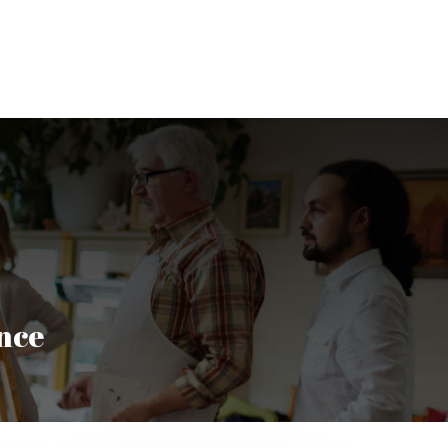
térature & Scène
Musique
Sculpture & Peinture
ence