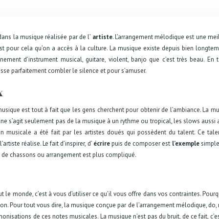
 dans la musique réalisée par de l’
artiste
. L’arrangement mélodique est une mei
est pour cela qu’on a accès à la culture. La musique existe depuis bien longte
ement d’instrument musical, guitare, violent, banjo que c’est très beau. En 
isse parfaitement combler le silence et pour s’amuser.
x
musique est tout à fait que les gens cherchent pour obtenir de l’ambiance. La m
 ne s’agit seulement pas de la musique à un rythme ou tropical, les slows aussi 
 musicale a été fait par les artistes doués qui possèdent du talent. Ce tale
rtiste réalise. Le fait d’inspirer, d’
écrire
puis de composer est
l’exemple
simple
me de chassons ou arrangement est plus compliqué.
t le monde, c’est à vous d’utiliser ce qu’il vous offre dans vos contraintes. Pourq
n. Pour tout vous dire, la musique conçue par de l’arrangement mélodique, do, r
armonisations de ces notes musicales. La musique n’est pas du bruit, de ce fait, c’e